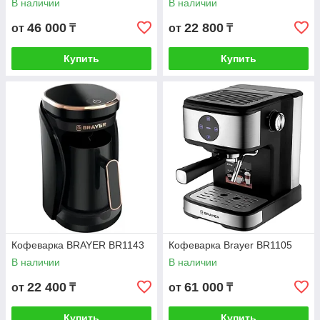
В наличии
В наличии
46 000
22 800
от
₸
от
₸
Купить
Купить
Кофеварка BRAYER BR1143
Кофеварка Brayer BR1105
В наличии
В наличии
22 400
61 000
от
₸
от
₸
Купить
Купить