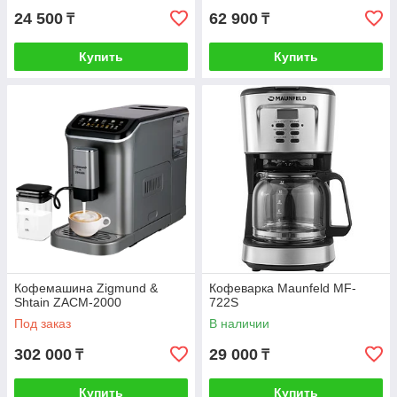
24 500
62 900
₸
₸
Купить
Купить
Кофемашина Zigmund &
Кофеварка Maunfeld MF-
Shtain ZACM‑2000
722S
Под заказ
В наличии
302 000
29 000
₸
₸
Купить
Купить