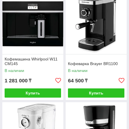
Кофемашина Whirlpool W11
CM145
Кофеварка Brayer BR1100
В наличии
В наличии
1 281 000
64 500
₸
₸
Купить
Купить