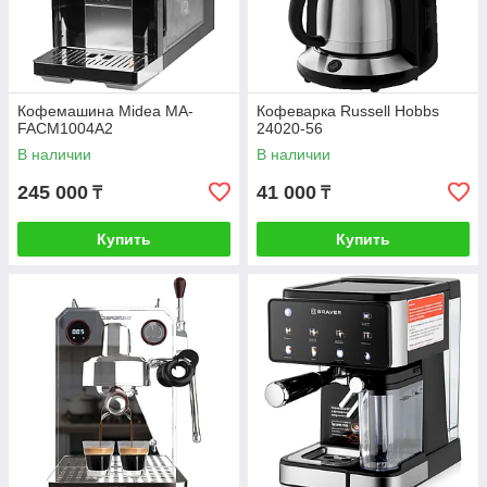
Кофемашина Midea MA-
Кофеварка Russell Hobbs
FACM1004A2
24020-56
В наличии
В наличии
245 000
41 000
₸
₸
Купить
Купить