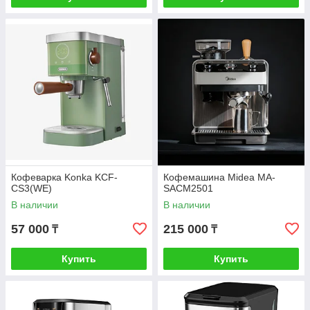
Кофеварка Konka KCF-
Кофемашина Midea MA-
CS3(WE)
SACM2501
В наличии
В наличии
57 000
215 000
₸
₸
Купить
Купить