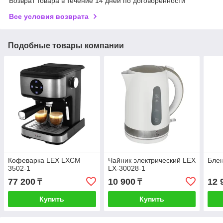
Возврат товара в течение 14 дней по договоренности
Все условия возврата
Подобные товары компании
Кофеварка LEX LXCM
Чайник электрический LEX
Блен
3502-1
LX-30028-1
77 200
10 900
12 
₸
₸
Купить
Купить