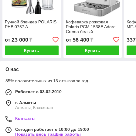
Ручной блендер POLARIS
Кофеварка рожковая
Коф
PHB 0757 A
Polaris PCM 1538E Adore
MF-
Crema белый
23 000
56 400
337
от
₸
от
₸
Купить
Купить
О нас
85% положительных из 13 отзывов за год
Работает с 03.02.2010
г. Алматы
Алматы, Казахстан
Контакты
Сегодня работает с 10:00 до 19:00
Показать весь график работы