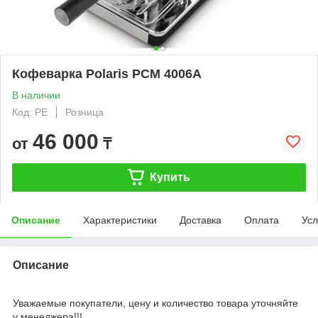
Кофеварка Polaris PCM 4006A
В наличии
Код: PE
Розница
46 000
от
₸
Купить
Описание
Характеристики
Доставка
Оплата
Усл
Описание
Уважаемые покупатели, цену и количество товара уточняйте
у менеджера!!!