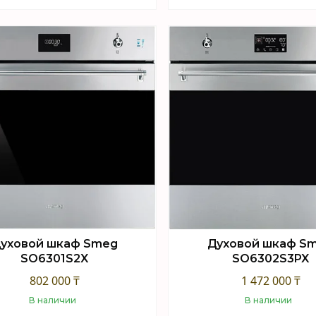
Купить
Купить
уховой шкаф Smeg
Духовой шкаф S
SO6301S2X
SO6302S3PX
802 000 ₸
1 472 000 ₸
В наличии
В наличии