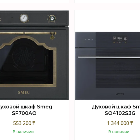
Купить
Купить
уховой шкаф Smeg
Духовой шкаф S
SF700AO
SO4102S3G
553 200 ₸
1 344 000 ₸
В наличии
В наличии