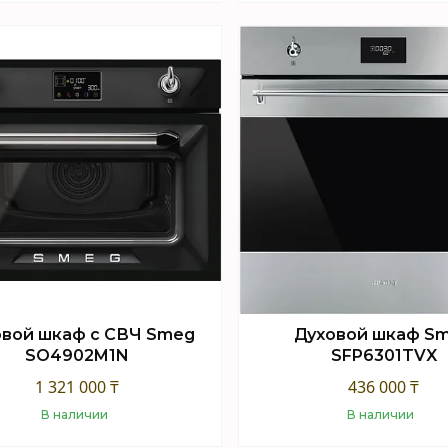
Купить
Купить
овой шкаф с СВЧ Smeg
Духовой шкаф S
SO4902M1N
SFP6301TVX
1 321 000 ₸
436 000 ₸
В наличии
В наличии