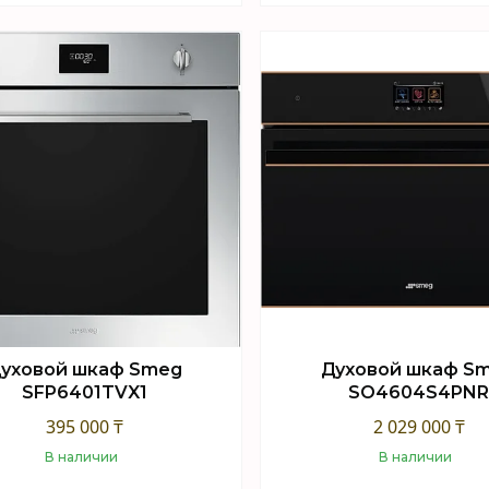
Купить
Купить
уховой шкаф Smeg
Духовой шкаф S
SFP6401TVX1
SO4604S4PN
395 000 ₸
2 029 000 ₸
В наличии
В наличии