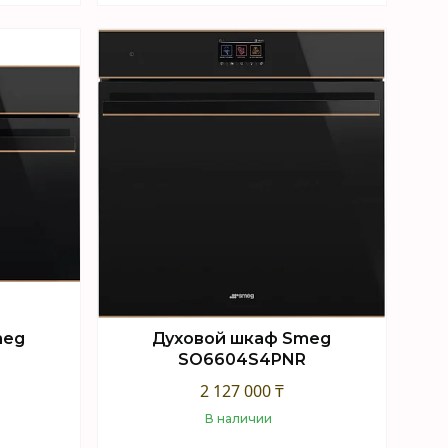
Купить
meg
Духовой шкаф Smeg
R
SO6604S4PNR
2 127 000 ₸
В наличии