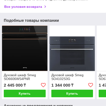
Все условия возврата
Подобные товары компании
Духовой шкаф Smeg
Духовой шкаф Smeg
Дух
SO6606WS4PNR
SO4102S3G
SO6
2 445 000
1 344 000
1 4
₸
₸
Купить
Купить
Акционные предложения и новинки