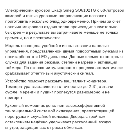
Электрический духовой шкаф Smeg SO6102TG с 68-литровой
камерой и пятью уровнями направляющих позволит
приготовить несколько блюд одновременно. Причём за счёт
наличия микроволн отдача тепла происходит значительно
быстрее – в результате вы затрачиваете меньше не только
времени, но и электричества.
Модель оснащена удобной в использовании панелью
управления, представленной двумя поворотными ручками из
поликарбоната и LED-дисплеем. Данные элементы контроля
служат для задания режима, степени нагрева и активации
таймера. По окончании кулинарного процесса автоматически
срабатывает отчётливый акустический сигнал.
Устройство поможет раскрыть ваш талант кондитера.
Температура выставляется с точностью до 2-3°, а значит
суфле, меренги и пудинг пропекутся равномерно и не
пригорят.
Кухонный помощник дополнен высокоэффективной
тангенциальной системой охлаждения, препятствующей
перегрузке и случайной поломке. Дверца с тройным
остеклением надёжно удерживает раскалённый воздух
внутри, защищая вас от риска обжечься.