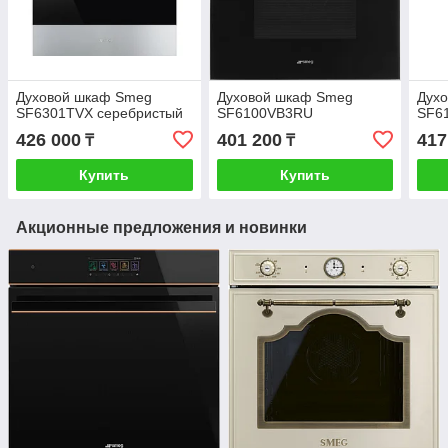
Духовой шкаф Smeg
Духовой шкаф Smeg
Дух
SF6301TVX серебристый
SF6100VB3RU
SF6
426 000
401 200
417
₸
₸
Купить
Купить
Акционные предложения и новинки