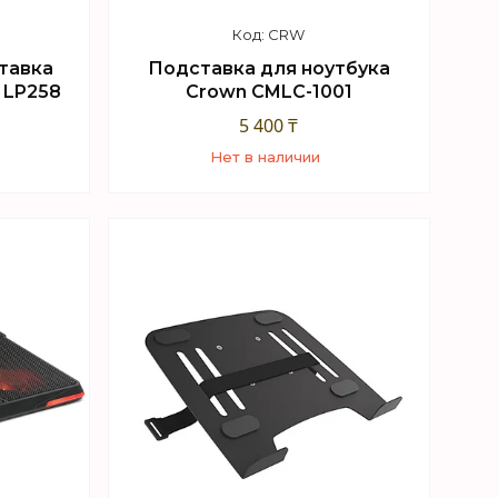
CRW
тавка
Подставка для ноутбука
 LP258
Crown CMLC-1001
5 400 ₸
Нет в наличии
+7 (747) 949-32-46
sApp
Торговый отдел WhatsApp