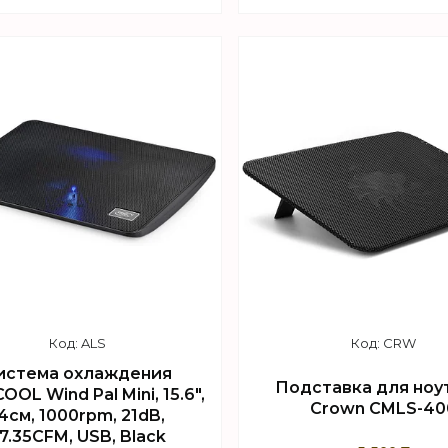
+7 (747) 949-32-46
+7 (747) 949-32-46
орговый отдел WhatsApp
Торговый отдел What
ALS
CRW
истема охлаждения
Подставка для ноу
OOL Wind Pal Mini, 15.6",
Crown CMLS-40
4см, 1000rpm, 21dB,
7.35CFM, USB, Black