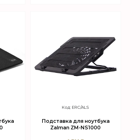
+7 (747) 949-32-46
sApp
Торговый отдел WhatsApp
ERC/ALS
тбука
Подставка для ноутбука
0
Zalman ZM-NS1000