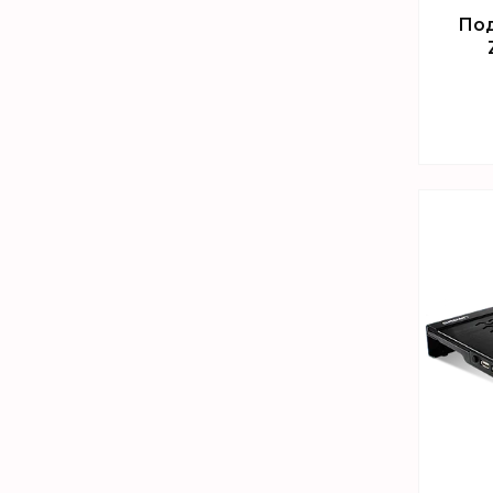
Под
Т