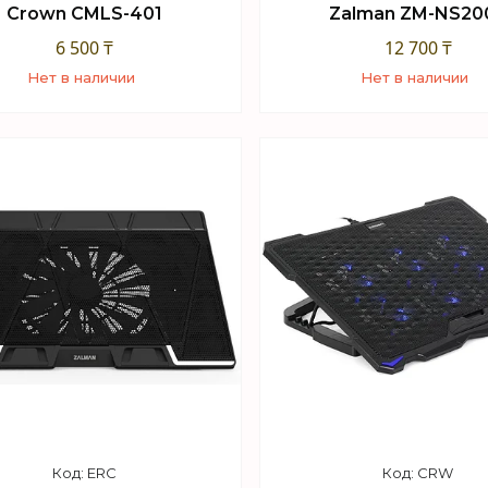
Crown CMLS-401
Zalman ZM-NS20
6 500 ₸
12 700 ₸
Нет в наличии
Нет в наличии
+7 (747) 949-32-46
+7 (747) 949-32-46
орговый отдел WhatsApp
Торговый отдел What
ERC
CRW