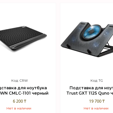
+7 (747) 949-32-46
+7 (747) 949-32-46
орговый отдел WhatsApp
Торговый отдел What
CRW
TG
ставка для ноутбука
Подставка для ноу
WN CMLC-1101 черный
Trust GXT 1125 Quno
6 200 ₸
19 700 ₸
Нет в наличии
Нет в наличии