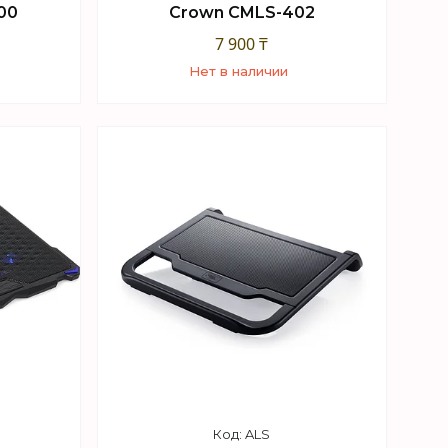
00
Crown CMLS-402
7 900 ₸
Нет в наличии
+7 (747) 949-32-46
sApp
Торговый отдел WhatsApp
ALS