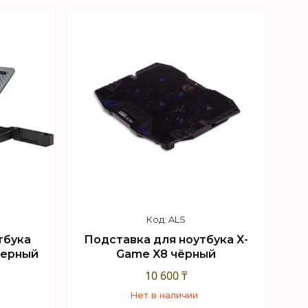
+7 (747) 949-32-46
sApp
Торговый отдел WhatsApp
ALS
тбука
Подставка для ноутбука X-
 черный
Game X8 чёрный
10 600 ₸
Нет в наличии