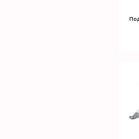
Под
Т