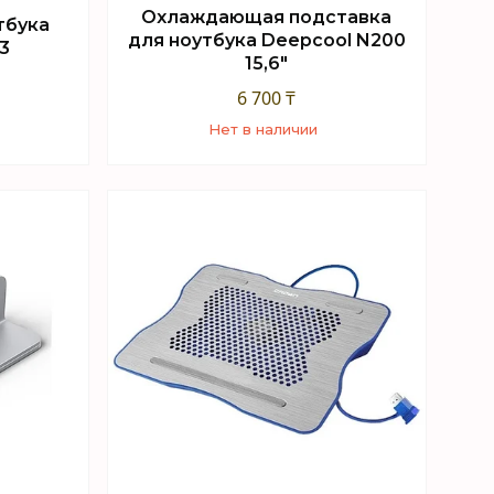
Охлаждающая подставка
тбука
для ноутбука Deepcool N200
3
15,6"
6 700 ₸
Нет в наличии
+7 (747) 949-32-46
sApp
Торговый отдел WhatsApp