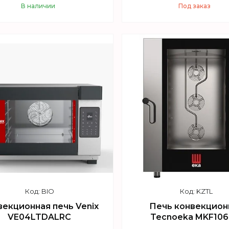
В наличии
Под заказ
Купить
Купить
BIO
KZTL
векционная печь Venix
Печь конвекцион
VE04LTDALRC
Tecnoeka MKF106