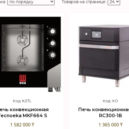
KZTL
XO
ечь конвекционная
Печь конвекционна
Tecnoeka MKF664 S
RC300-1B
1 582 000 ₸
1 365 000 ₸