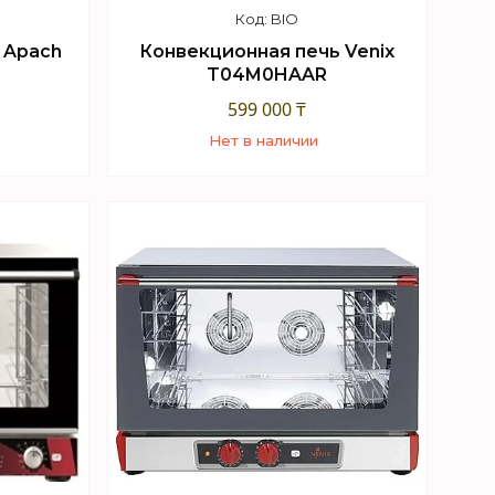
BIO
 Apach
Конвекционная печь Venix
T04M0HAAR
599 000 ₸
Нет в наличии
+7 (747) 949-32-46
sApp
Торговый отдел WhatsApp