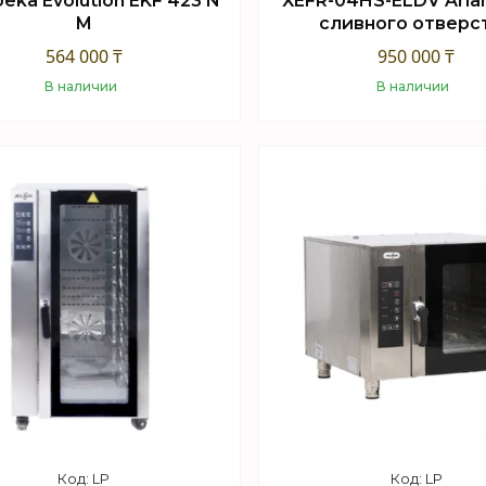
eka Evolution EKF 423 N
XEFR-04HS-ELDV Aria
M
сливного отверс
564 000 ₸
950 000 ₸
В наличии
В наличии
Купить
Купить
LP
LP