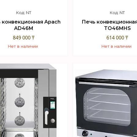
NT
NT
 конвекционная Apach
Печь конвекционная
AD46M
TO46MHS
849 000 ₸
614 000 ₸
Нет в наличии
Нет в наличии
+7 (747) 949-32-46
+7 (747) 949-32-46
орговый отдел WhatsApp
Торговый отдел What