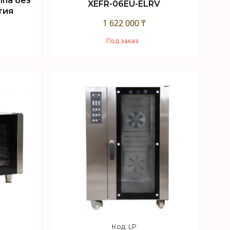
nna без
XEFR-06EU-ELRV
тия
1 622 000 ₸
Под заказ
Купить
LP