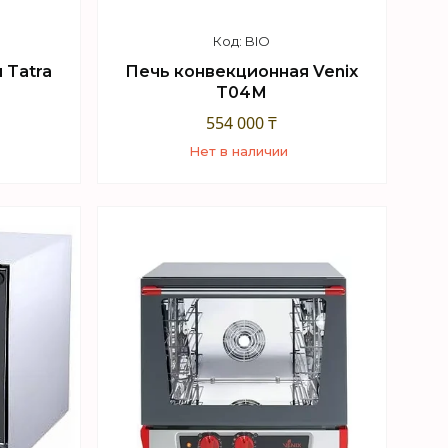
BIO
 Tatra
Печь конвекционная Venix
T04М
554 000 ₸
Нет в наличии
+7 (747) 949-32-46
sApp
Торговый отдел WhatsApp