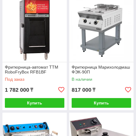
Фритюрница-автомат ТТМ
Фритюрница Марихолодмаш
RoboFryBox RFB1BF
ФЭК-90П
Под заказ
В наличии
1 782 000
817 000
₸
₸
Купить
Купить