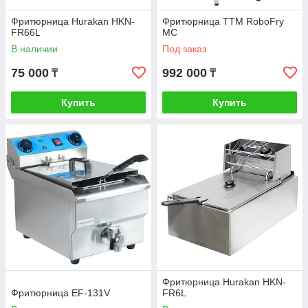
Фритюрница Hurakan HKN-
Фритюрница ТТМ RoboFry
FR66L
MC
В наличии
Под заказ
75 000
992 000
₸
₸
Купить
Купить
Фритюрница Hurakan HKN-
Фритюрница EF-131V
FR6L