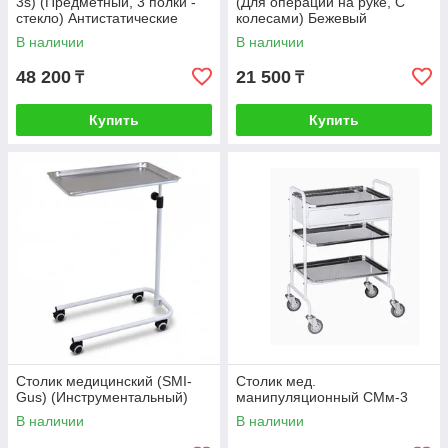
3s) (Предметный, 3 полки -
(Для операций на руке, C
стекло) Антистатические
колесами) Бежевый
колеса
В наличии
В наличии
48 200
21 500
₸
₸
Купить
Купить
Столик медицинский (SMI-
Столик мед.
Gus) (Инструментальный)
манипуляционный СМм-3
В наличии
В наличии