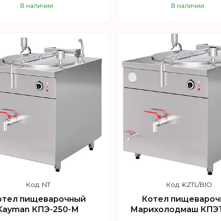
В наличии
В наличии
Купить
Купить
NT
KZTL/BIO
отел пищеварочный
Котел пищевароч
Kayman КПЭ-250-М
Марихолодмаш КПЭТ