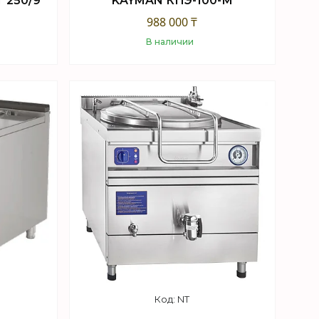
 250/9
KAYMAN КПЭ-100-М
988 000 ₸
В наличии
Купить
NT