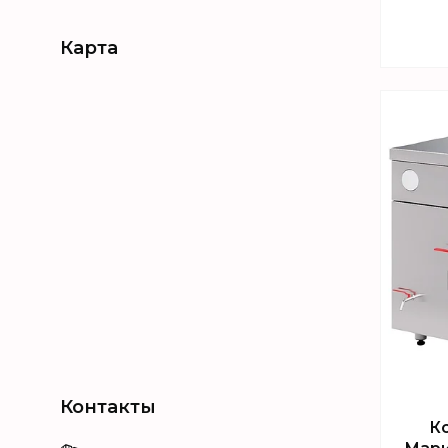
Карта
К