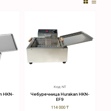
NT
n HKN-
Чебуречница Hurakan HKN-
EF9
114 000 ₸