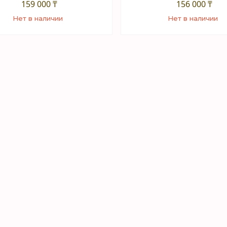
159 000 ₸
156 000 ₸
Нет в наличии
Нет в наличии
+7 (747) 949-32-46
+7 (747) 949-32-46
орговый отдел WhatsApp
Торговый отдел What