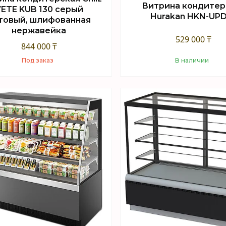
Витрина кондитер
ETE KUB 130 серый
Hurakan HKN-UP
товый, шлифованная
нержавейка
529 000 ₸
844 000 ₸
Под заказ
В наличии
Купить
Купить