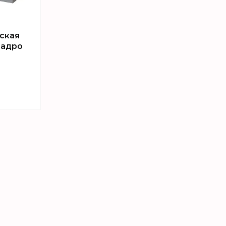
ская
вадро
sApp