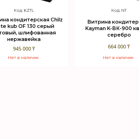
KZTL
NT
ина кондитерская Chilz
Витрина кондитер
te kub OF 130 серый
Kayman K-ВК-900 к
товый, шлифованная
серебро
нержавейка
664 000 ₸
945 000 ₸
Нет в наличии
Нет в наличии
+7 (747) 949-32-46
+7 (747) 949-32-46
орговый отдел WhatsApp
Торговый отдел What