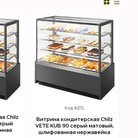
KZTL
я Chilz
Витрина кондитерская Chilz
серый
VETE KUB 90 серый матовый,
нная
шлифованная нержавейка