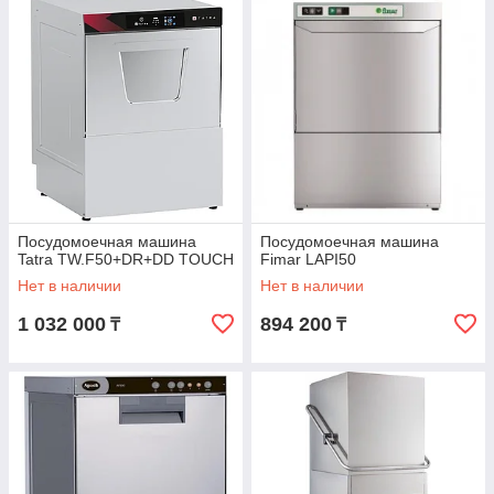
Посудомоечная машина
Посудомоечная машина
Tatra TW.F50+DR+DD TOUCH
Fimar LAPI50
Нет в наличии
Нет в наличии
1 032 000
894 200
₸
₸