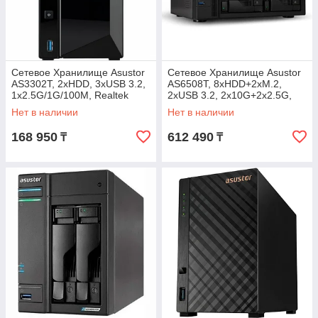
Сетевое Хранилище Asustor
Сетевое Хранилище Asustor
AS3302T, 2хHDD, 3xUSB 3.2,
AS6508T, 8хHDD+2xM.2,
1x2.5G/1G/100M, Realtek
2xUSB 3.2, 2x10G+2x2.5G,
RTD1296, 2 Gb DDR4
Atom C3538, 8Gb DDR4
Нет в наличии
Нет в наличии
168 950
612 490
₸
₸