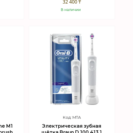
32 400 ₸
В наличии
Купить
MTA
me M1
Электрическая зубная
brush
щётка Braun D 100.413.1