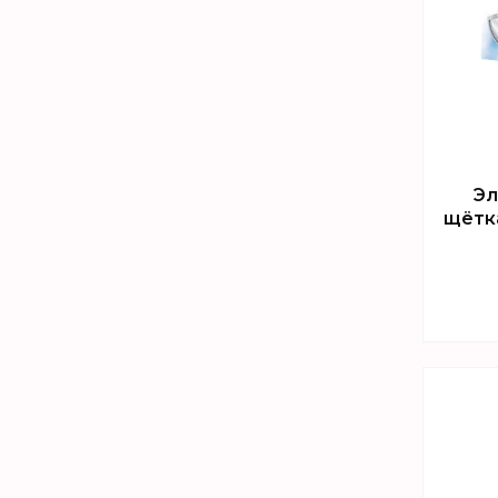
Эл
щётка