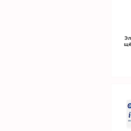
Эл
щё