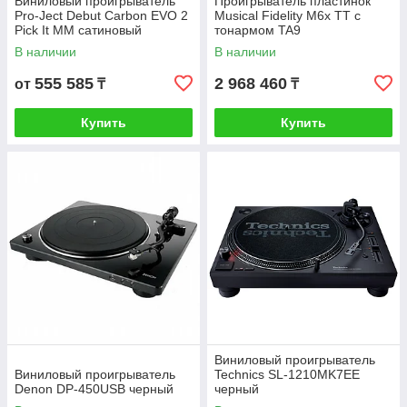
Виниловый проигрыватель
Проигрыватель пластинок
Pro-Ject Debut Carbon EVO 2
Musical Fidelity M6x TT с
Pick It MM сатиновый
тонармом TA9
зеленый
В наличии
В наличии
555 585
2 968 460
от
₸
₸
Купить
Купить
Виниловый проигрыватель
Виниловый проигрыватель
Technics SL-1210MK7EE
Denon DP-450USB черный
черный