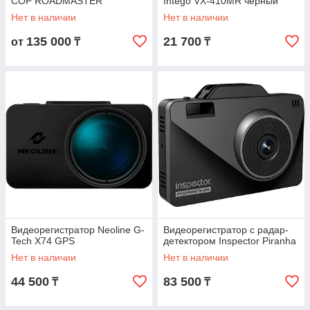
COP ROADMASTER
Intego VX-410MR черный
Нет в наличии
Нет в наличии
135 000
21 700
от
₸
₸
Видеорегистратор Neoline G-
Видеорегистратор с радар-
Tech X74 GPS
детектором Inspector Piranha
Нет в наличии
Нет в наличии
44 500
83 500
₸
₸