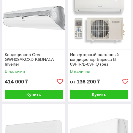
Кондиционер Gree
Инверторный настенный
GWH09AKCXD-K6DNA1A
кондиционер Бирюса B-
Inverter
09FIR/B-09FIQ (без
инсталяции)
В наличии
В наличии
414 000
136 200
₸
от
₸
Купить
Купить