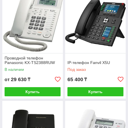
Проводной телефон
Panasonic KX-TS2388RUW
IP-телефон Fanvil X5U
В наличии
Под заказ
29 630
65 400
от
₸
₸
Купить
Купить