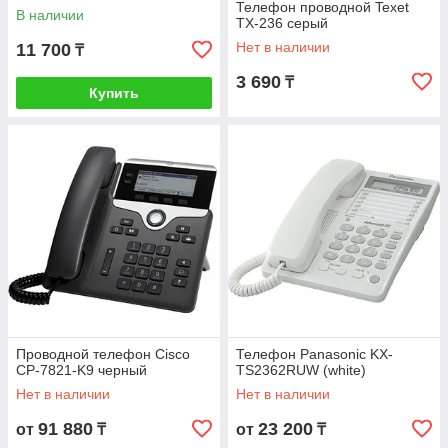
Телефон проводной Texet
В наличии
TX-236 серый
Нет в наличии
11 700
₸
3 690
₸
Купить
Проводной телефон Cisco
Телефон Panasonic KX-
CP-7821-K9 черный
TS2362RUW (white)
Нет в наличии
Нет в наличии
91 880
23 200
от
₸
от
₸