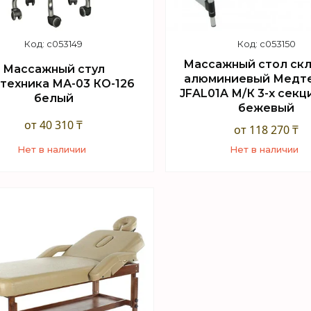
c053149
c053150
Массажный стол ск
Массажный стул
алюминиевый Медт
техника МА-03 КО-126
JFAL01A М/К 3-х сек
белый
бежевый
от 40 310 ₸
от 118 270 ₸
Нет в наличии
Нет в наличии
+7 (747) 949-32-46
+7 (747) 949-32-46
орговый отдел WhatsApp
Торговый отдел What