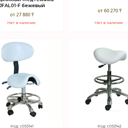
JFAL01-F бежевый
от 60 270 ₸
от 27 880 ₸
Нет в наличии
Нет в наличии
+7 (747) 949-32-46
+7 (747) 949-32-46
орговый отдел WhatsApp
Торговый отдел What
c053141
c053142