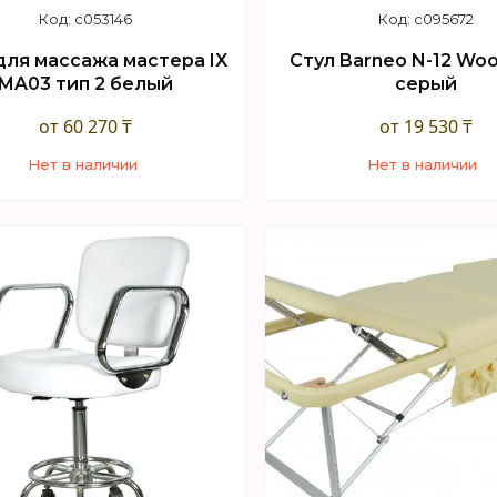
c053146
c095672
для массажа мастера IX
Стул Barneo N-12 Wo
MA03 тип 2 белый
серый
от 60 270 ₸
от 19 530 ₸
Нет в наличии
Нет в наличии
+7 (747) 949-32-46
+7 (747) 949-32-46
орговый отдел WhatsApp
Торговый отдел What