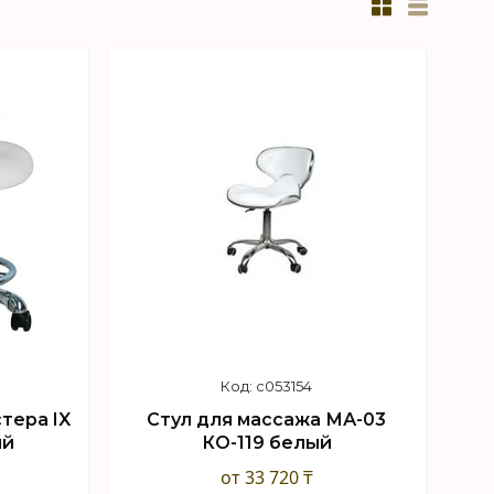
c053154
тера IX
Стул для массажа МА-03
ый
КО-119 белый
от 33 720 ₸