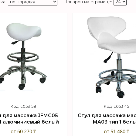
c053158
c053145
л для массажа JFMC05
Стул для массажа мас
1 алюминиевый белый
MA03 тип 1 бел
от 60 270 ₸
от 51 480 ₸