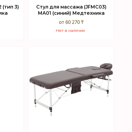
 (тип 3)
Стул для массажа (JFMC03)
ика
MA01 (синий) Медтехника
от 60 270 ₸
Нет в наличии
+7 (747) 949-32-46
sApp
Торговый отдел WhatsApp