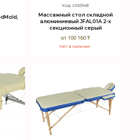
c053148
Массажный стол складной
odMold,
алюминиевый JFAL01A 2-х
секционный серый
от 100 160 ₸
Нет в наличии
+7 (747) 949-32-46
sApp
Торговый отдел WhatsApp