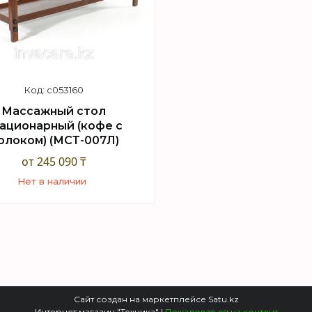
c053160
Массажный стол
ационарный (кофе с
олоком) (МСТ-007Л)
от 245 090 ₸
Нет в наличии
+7 (747) 949-32-46
орговый отдел WhatsApp
Сайт создан на маркетплейсе
Satu.kz
Интернет магазин "Техника" |
Пожаловаться на контент