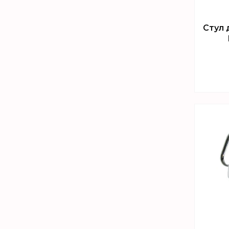
Стул 
Т