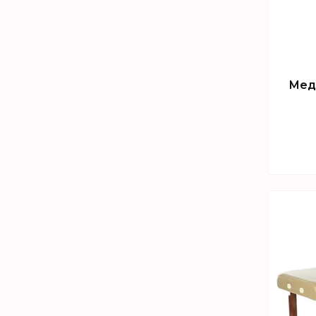
Мед
Т