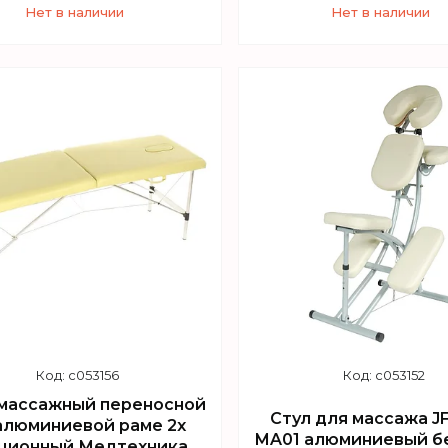
Нет в наличии
Нет в наличии
+7 (747) 949-32-46
+7 (747) 949-32-46
орговый отдел WhatsApp
Торговый отдел What
c053156
c053152
массажный переносной
Стул для массажа J
алюминиевой раме 2х
MA01 алюминиевый 
ционный Медтехника