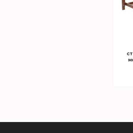
ст
м
Т