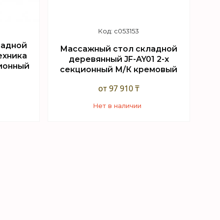
c053153
ладной
Массажный стол складной
ехника
деревянный JF-AY01 2-х
ционный
секционный М/К кремовый
от 97 910 ₸
Нет в наличии
+7 (747) 949-32-46
sApp
Торговый отдел WhatsApp