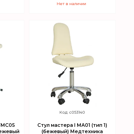
Нет в наличии
+7 (747) 949-32-46
sApp
Торговый отдел WhatsApp
c053140
FMC05
Стул мастера I MA01 (тип 1)
бежевый
(бежевый) Медтехника