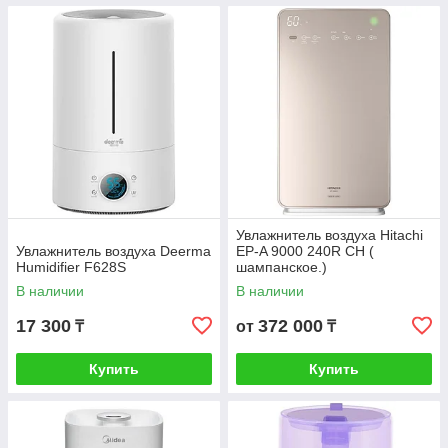
Увлажнитель воздуха Hitachi
Увлажнитель воздуха Deerma
EP-A 9000 240R СH (
Humidifier F628S
шампанское.)
В наличии
В наличии
17 300
372 000
₸
от
₸
Купить
Купить