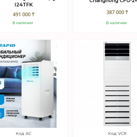
Changhong CFG-2
I24TFK
387 000 ₸
491 000 ₸
В наличии
В наличии
Купить
Купить
AC
VCR