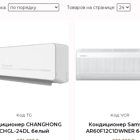
TG
VCR
диционер CHANGHONG
Кондиционер Sam
CHGL-24DL белый
AR60F12C1DWNER 