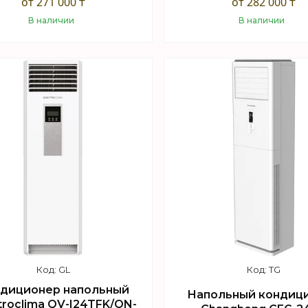
от 271 000 ₸
от 282 000 ₸
В наличии
В наличии
Купить
Купить
GL
TG
диционер напольный
Напольный кондиц
troclima QV-I24TFK/QN-