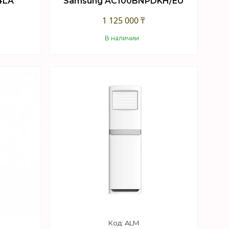
4LA
Samsung AC100BNPDKH/EU
1 125 000 ₸
В наличии
Купить
ALM