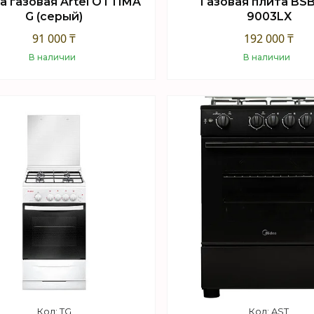
а газовая Artel OTTIMA
Газовая плита BSB
G (серый)
9003LX
91 000 ₸
192 000 ₸
В наличии
В наличии
Купить
Купить
TG
AST