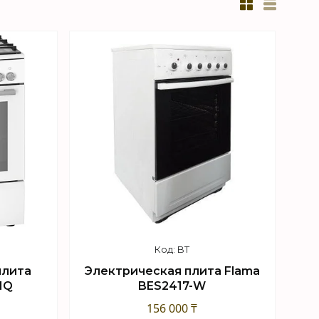
BT
плита
Электрическая плита Flama
1Q
BES2417-W
156 000 ₸