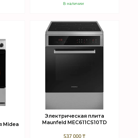
В наличии
Купить
Электрическая плита
Maunfeld MEC611CS10TD
я Midea
537 000 ₸