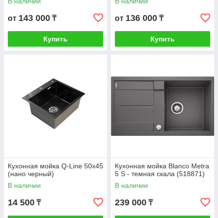
В наличии
В наличии
143 000
136 000
от
₸
от
₸
Купить
Купить
Кухонная мойка Q-Line 50х45
Кухонная мойка Blanco Metra
(нано черный)
5 S - темная скала (518871)
В наличии
В наличии
14 500
239 000
₸
₸