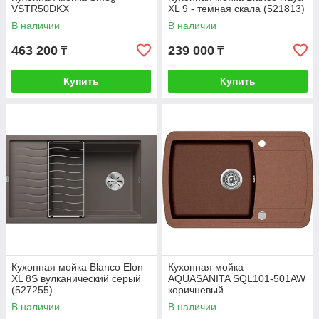
VSTR50DKX
XL 9 - темная скала (521813)
В наличии
В наличии
463 200
239 000
₸
₸
Купить
Купить
Кухонная мойка Blanco Elon
Кухонная мойка
XL 8S вулканический серый
AQUASANITA SQL101-501AW
(527255)
коричневый
В наличии
В наличии