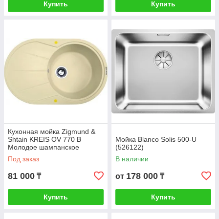
Купить
Купить
Кухонная мойка Zigmund &
Shtain KREIS OV 770 B
Мойка Blanco Solis 500-U
Молодое шампанское
(526122)
Под заказ
В наличии
81 000
178 000
₸
от
₸
Купить
Купить