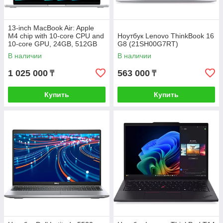
13-inch MacBook Air: Apple
M4 chip with 10-core CPU and
Ноутбук Lenovo ThinkBook 16
10-core GPU, 24GB, 512GB
G8 (21SH00G7RT)
SSD - Silver,Model A3240
В наличии
В наличии
(MC654RU/A)
1 025 000
563 000
₸
₸
Купить
Купить