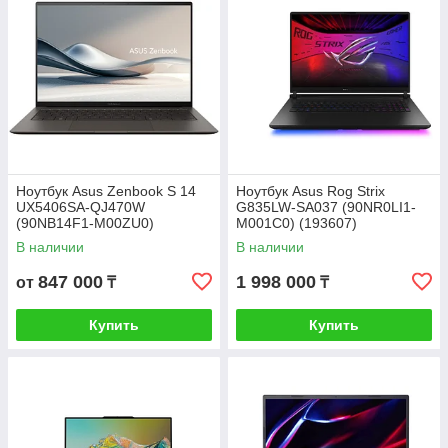
Ноутбук Asus Zenbook S 14
Ноутбук Asus Rog Strix
UX5406SA-QJ470W
G835LW-SA037 (90NR0LI1-
(90NB14F1-M00ZU0)
M001C0) (193607)
В наличии
В наличии
847 000
1 998 000
от
₸
₸
Купить
Купить