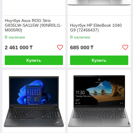
Ноутбук Asus ROG Strix
G835LW-SA115W (90NR0LI1-
Ноутбук HP EliteBook 1040
M005R0)
G9 (72456437)
В наличии
В наличии
2 461 000
685 000
₸
₸
Купить
Купить