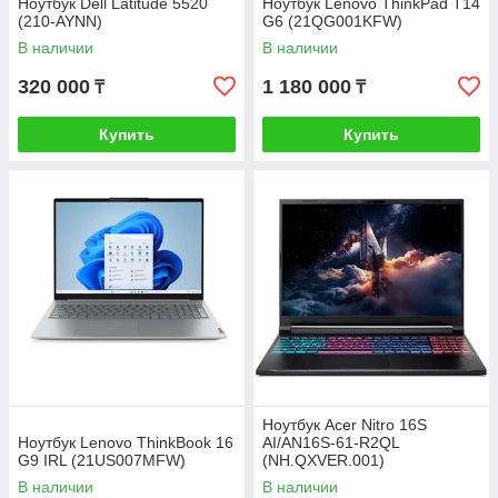
Ноутбук Dell Latitude 5520
Ноутбук Lenovo ThinkPad T14
(210-AYNN)
G6 (21QG001KFW)
В наличии
В наличии
320 000
1 180 000
₸
₸
Купить
Купить
Ноутбук Acer Nitro 16S
Ноутбук Lenovo ThinkBook 16
AI/AN16S-61-R2QL
G9 IRL (21US007MFW)
(NH.QXVER.001)
В наличии
В наличии