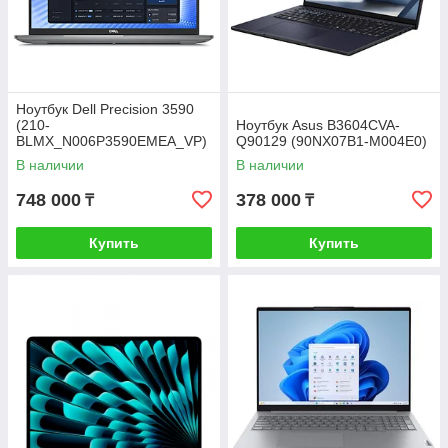
Ноутбук Dell Precision 3590
(210-
Ноутбук Asus B3604CVA-
BLMX_N006P3590EMEA_VP)
Q90129 (90NX07B1-M004E0)
В наличии
В наличии
748 000
378 000
₸
₸
Купить
Купить