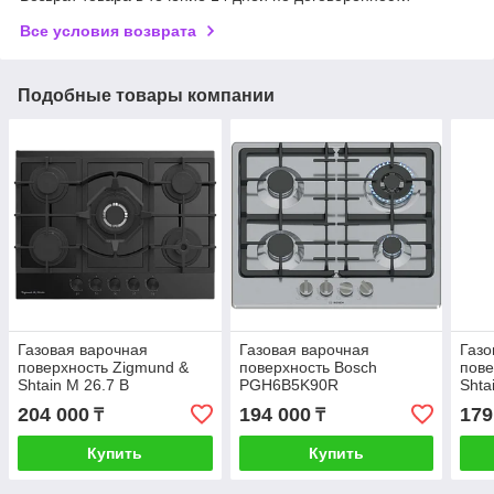
Все условия возврата
Подобные товары компании
Газовая варочная
Газовая варочная
Газо
поверхность Zigmund &
поверхность Bosch
пове
Shtain M 26.7 B
PGH6B5K90R
Shta
204 000
194 000
179
₸
₸
Купить
Купить