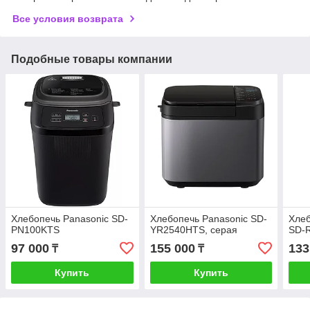
Все условия возврата
Подобные товары компании
Хлебопечь Panasonic SD-
Хлебопечь Panasonic SD-
Хле
PN100KTS
YR2540HTS, серая
SD-R
97 000
155 000
133
₸
₸
Купить
Купить