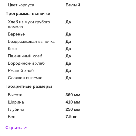
Цвет корпуса
Белый
Программы выпечки
Хлеб из муки грубого
Да
помола
Варенье
Да
Бездрожжевая выпечка
Да
Кекс
Да
Пшеничный хлеб
Да
Бородинский хлеб
Да
Ржаной хлеб
Да
Сладкая выпечка
Да
Габаритные размеры
Высота
360 мм
Ширина
410 мм
Глубина
250 мм
Вес
7.5 кг
Скрыть