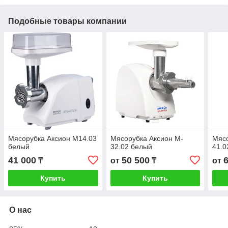
Подобные товары компании
Мясорубка Аксион М14.03
Мясорубка Аксион M-
Мясо
белый
32.02 белый
41.0
41 000
50 500
₸
от
₸
от
Купить
Купить
О нас