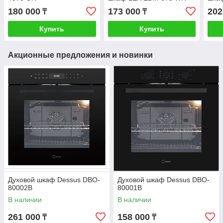
180 000
173 000
202
₸
₸
Купить
Купить
Акционные предложения и новинки
Духовой шкаф Dessus DBO-
Духовой шкаф Dessus DBO-
80002B
80001B
В наличии
В наличии
261 000
158 000
₸
₸