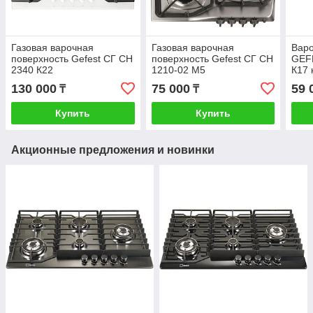
Газовая варочная
Газовая варочная
Варо
поверхность Gefest СГ СН
поверхность Gefest СГ СН
GEF
2340 К22
1210-02 М5
К17 
130 000
75 000
59 
₸
₸
Купить
Купить
Акционные предложения и новинки