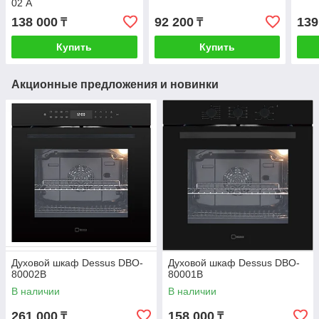
02 А
138 000
92 200
139
₸
₸
Купить
Купить
Акционные предложения и новинки
Духовой шкаф Dessus DBO-
Духовой шкаф Dessus DBO-
80002B
80001B
В наличии
В наличии
261 000
158 000
₸
₸