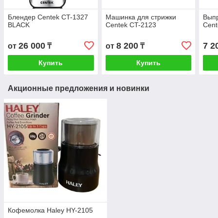
Блендер Centek CT-1327
Машинка для стрижки
Выпр
BLACK
Centek CT-2123
Cent
26 000
8 200
7 2
от
₸
от
₸
Купить
Купить
Акционные предложения и новинки
Кофемолка Haley HY-2105