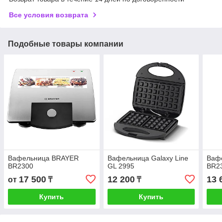
Все условия возврата
Подобные товары компании
Вафельница BRAYER
Вафельница Galaxy Line
Вафе
BR2300
GL 2995
BR2
17 500
12 200
13 
от
₸
₸
Купить
Купить