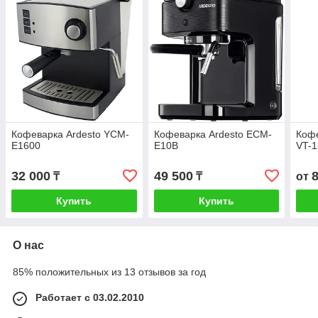
Кофеварка Ardesto YCM-
Кофеварка Ardesto ECM-
Кофе
E1600
E10B
VT-1
32 000
49 500
₸
₸
от
Купить
Купить
О нас
85% положительных из 13 отзывов за год
Работает с 03.02.2010