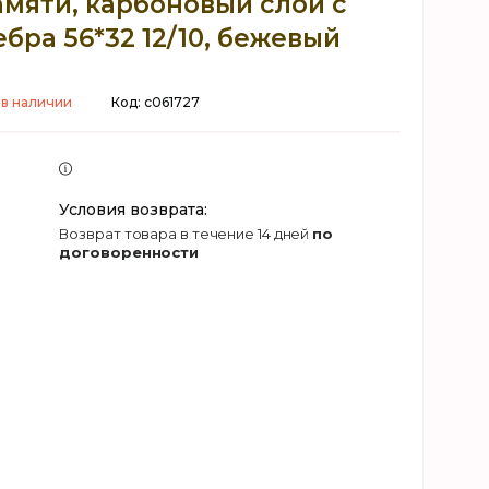
мяти, карбоновый слой с
бра 56*32 12/10, бежевый
 в наличии
Код:
c061727
возврат товара в течение 14 дней
по
договоренности