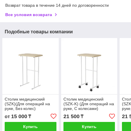
Возврат товара в течение 14 дней по договоренности
Все условия возврата
Подобные товары компании
Столик медицинский
Столик медицинский
Стол
(SZK)(Для операций на
(SZK-K) (Для операций на
(SZK
руке, Без колес)
руке, C колесами)
руке
Бежевый
мра
15 000
21 500
21 
от
₸
₸
Купить
Купить