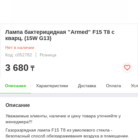
Лампа бактерицидная "Armed" F15 T8 с
кварц. (15W G13)
Нет в наличии
Код: c052782
Розница
3 680
₸
Описание
Характеристики
Доставка
Оплата
Усл
Описание
Уважаемые клиенты, наличие и цену товара уточняйте у
менеджера!!!
Газоразрядная лампа F15 T8 из увиолевого стекла -
безопасный способ обеззараживания воздуха в помещении.