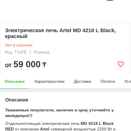
Электрическая печь Artel MD 4218 L Black,
красный
Нет в наличии
Код: TG/PE
Розница
59 000
от
₸
Описание
Характеристики
Доставка
Оплата
Усл
Описание
Уважаемые покупатели, наличие и цену уточняйте у
менеджера!!!
Отдельностоящая электрическая печь
MD 4218 L Black
RED
от компании
Artel
суммарной мощностью 2200 Вт и