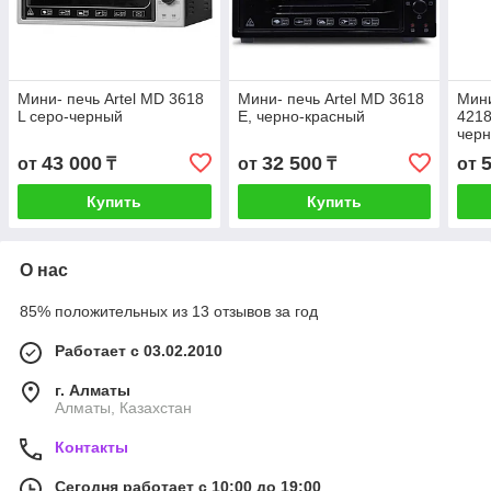
Мини- печь Artel MD 3618
Мини- печь Artel MD 3618
Мини
L серо-черный
E, черно-красный
4218
чер
43 000
32 500
от
₸
от
₸
от
Купить
Купить
О нас
85% положительных из 13 отзывов за год
Работает с 03.02.2010
г. Алматы
Алматы, Казахстан
Контакты
Сегодня работает с 10:00 до 19:00