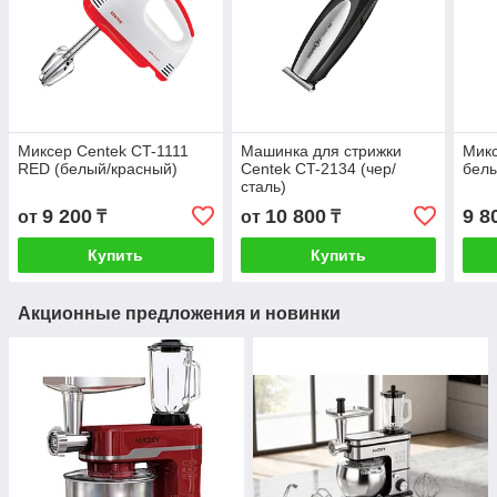
Миксер Centek CT-1111
Машинка для стрижки
Мик
RED (белый/красный)
Centek CT-2134 (чер/
бел
сталь)
9 200
10 800
9 8
от
₸
от
₸
Купить
Купить
Акционные предложения и новинки