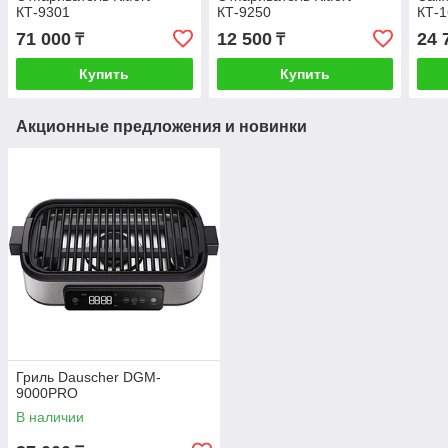
КТ-9301
КТ-9250
КТ-
71 000
12 500
24 
₸
₸
Купить
Купить
Акционные предложения и новинки
Гриль Dauscher DGM-
9000PRO
В наличии