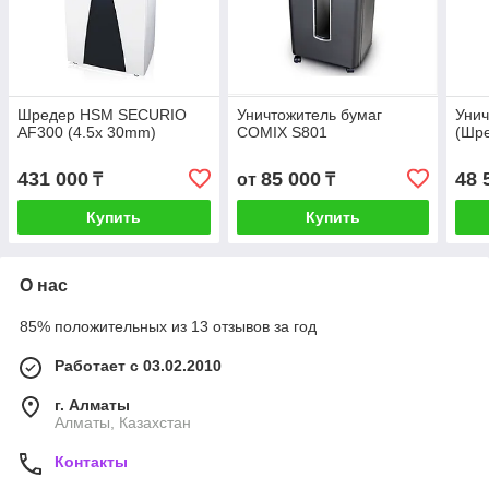
Шредер HSM SECURIO
Уничтожитель бумаг
Унич
AF300 (4.5x 30mm)
COMIX S801
(Шр
431 000
85 000
48 
₸
от
₸
Купить
Купить
О нас
85% положительных из 13 отзывов за год
Работает с 03.02.2010
г. Алматы
Алматы, Казахстан
Контакты