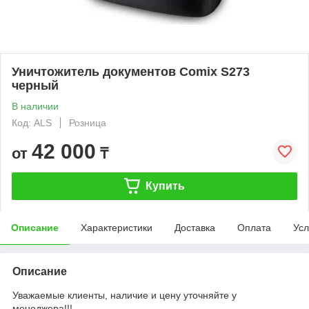
Уничтожитель документов Comix S273
черный
В наличии
Код: ALS
Розница
42 000
от
₸
Купить
Описание
Характеристики
Доставка
Оплата
Усл
Описание
Уважаемые клиенты, наличие и цену уточняйте у
менеджера!!!