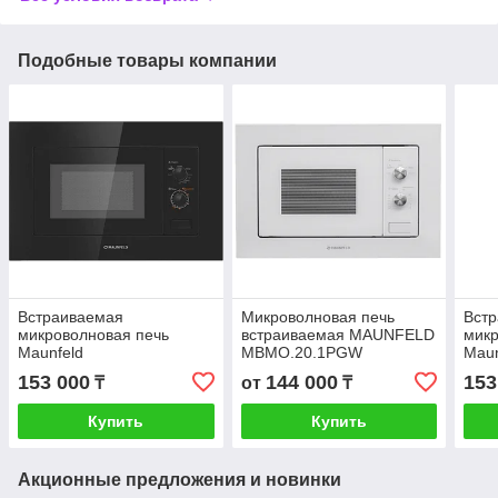
Подобные товары компании
Встраиваемая
Микроволновая печь
Вст
микроволновая печь
встраиваемая MAUNFELD
микр
Maunfeld
MBMO.20.1PGW
Maun
MBMO820MGB203
MBM
153 000
144 000
153
₸
от
₸
Купить
Купить
Акционные предложения и новинки