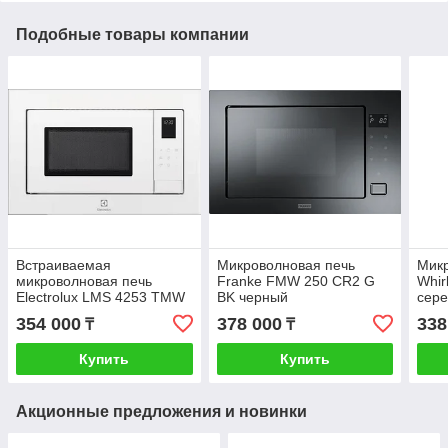
Подобные товары компании
Встраиваемая
Микроволновая печь
Микр
микроволновая печь
Franke FMW 250 CR2 G
Whir
Electrolux LMS 4253 TMW
BK черный
сер
354 000
378 000
338
₸
₸
Купить
Купить
Акционные предложения и новинки