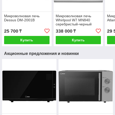
Микроволновая печь
Микроволновая печь
Микр
Dessus DM-2001B
Whirlpool W7 MN840
Atla
серебристый-черный
25 700
338 000
29 
₸
₸
Купить
Купить
Акционные предложения и новинки