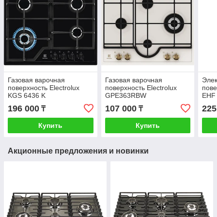
Газовая варочная
Газовая варочная
Элек
поверхность Electrolux
поверхность Electrolux
пове
KGS 6436 K
GPE363RBW
EHF
196 000
107 000
225
₸
₸
Купить
Купить
Акционные предложения и новинки