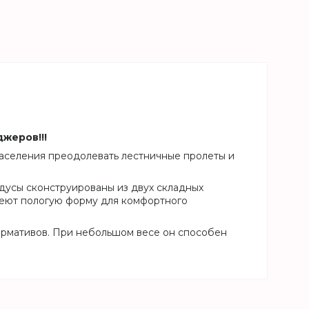
жеров!!!
аселения преодолевать лестничные пролеты и
ндусы сконструированы из двух складных
меют пологую форму для комфортного
ормативов. При небольшом весе он способен