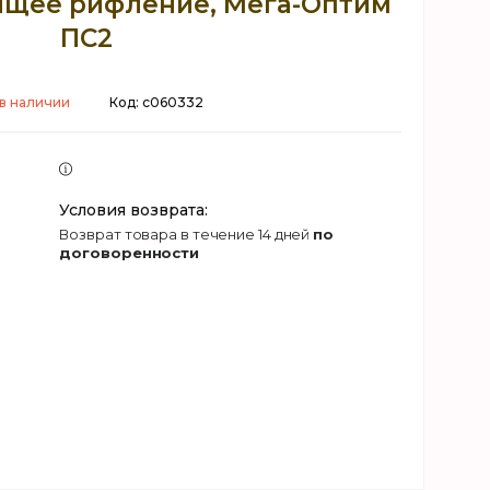
ящее рифление, Мега-Оптим
ПС2
 в наличии
Код:
c060332
возврат товара в течение 14 дней
по
договоренности