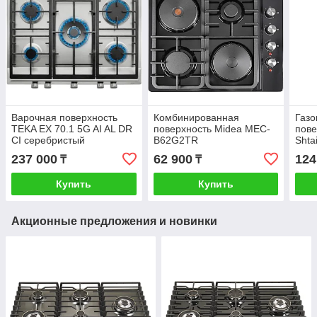
Варочная поверхность
Комбинированная
Газо
TEKA EX 70.1 5G AI AL DR
поверхность Midea MEC-
пове
CI серебристый
B62G2TR
Shta
237 000
62 900
124
₸
₸
Купить
Купить
Акционные предложения и новинки