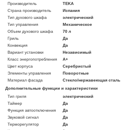
Производитель
TEKA
Страна производитель
Испания
Тип духового шкафа
электрический
Тип управления
Механическое
Объем духового шкафа
70 л
Гриль
Да
Конвекция
Да
Вариант установки
Независимый
Класс энергопотребления
A+
Цвет корпуса
Серебристый
Элементы управления
Поворотные
Материал фасада
Стекло/нержавеющая сталь
Дополнительные функции и характеристики
Тип гриля
электрический
Таймер
Да
Функция автоотключения
Да
Звуковой сигнал
Да
Терморегулятор
Да